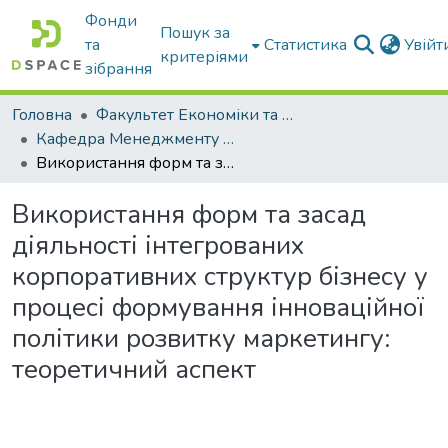
Фонди
Пошук за
та
Статистика
Увій
критеріями
зібрання
Головна
Факультет Економіки та бізнесу
Кафедра Менеджменту та публічного адміністрування
Використання форм та засад діяльності інтегрованих корпоративних структур бізнесу у процесі формування інноваційної політики розвитку маркетингу: теоретичний аспект
Використання форм та засад
діяльності інтегрованих
корпоративних структур бізнесу у
процесі формування інноваційної
політики розвитку маркетингу:
теоретичний аспект