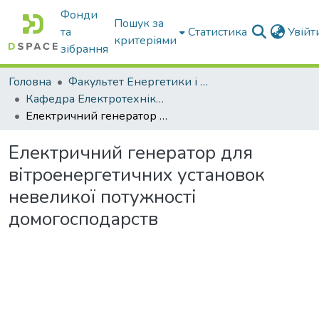
Фонди
Пошук за
та
Статистика
Увій
критеріями
зібрання
Головна
Факультет Енергетики і комп'ютерних технологій
Кафедра Електротехніки і електромеханіки ім. проф. В.В. Овчарова
Електричний генератор для вітроенергетичних установок невеликої потужності домогосподарств
Електричний генератор для
вітроенергетичних установок
невеликої потужності
домогосподарств