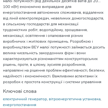
малої потужності (від декількох десятків ватів до 20…
100 кВт) економічно виправдане для
енергопостачання автономних споживачів, віддалених
від ліній електропередач, невеликих домогосподарств,
в сільському господарстві для механізації
трудомістких робіт, водопідйому, зрошування,
механізації, освітлення і опалювання різних
виробничих і житлових приміщень. Розробкою і
виробництвом ВЕУ малої потужності займається досить
велика чисельність закордонних фірм і вони
характеризуються різноманіттям конструкторських
рішень, проте, в цілому, зусилля розробників,
направлені на рішення проблем ефективності, безпеки,
надійності і економічності. Важливими аспектами їх
розробок є простота конструкції і системи управління
Ключові слова
електричний генератор
,
вітроенергетична установка
,
енергопостачання