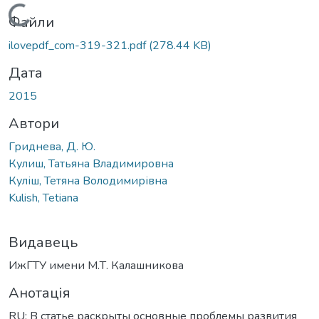
Вантажиться...
Файли
ilovepdf_com-319-321.pdf
(278.44 KB)
Дата
2015
Автори
Гриднева, Д. Ю.
Кулиш, Татьяна Владимировна
Куліш, Тетяна Володимирівна
Kulish, Tetiana
Видавець
ИжГТУ имени М.Т. Калашникова
Анотація
RU: В статье раскрыты основные проблемы развития