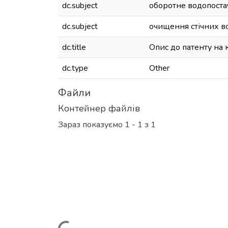
dc.subject
оборотне водопоста
dc.subject
очищення стічних в
dc.title
Опис до патенту на
dc.type
Other
Файли
Контейнер файлів
Зараз показуємо
1 - 1 з 1