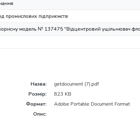
чання
од промислових підприємств
 корисну модель № 137475 "Відцентровий ущільнювач флот
Назва:
getdocument (7).pdf
Розмір:
823 KB
Формат:
Adobe Portable Document Format
Опис: