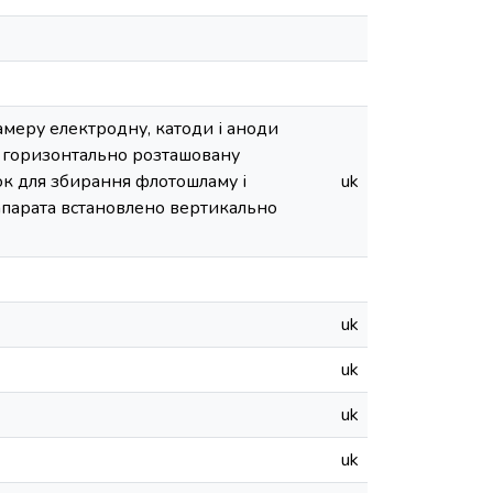
амеру електродну, катоди і аноди
ї, горизонтально розташовану
ок для збирання флотошламу і
uk
апарата встановлено вертикально
uk
uk
uk
uk