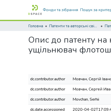
Фонди та зібрання
Пошук за крите
Головна
Патенти та авторські свідоцтва
Па
Опис до патенту на
ущільнювач флотошл
dc.contributor.author
Мовчан, Сергій Іван
dc.contributor.author
Мовчан, Сергей Ив
dc.contributor.author
Movchan, Serhii
dc.date.accessioned
2020-04-02T17:09: