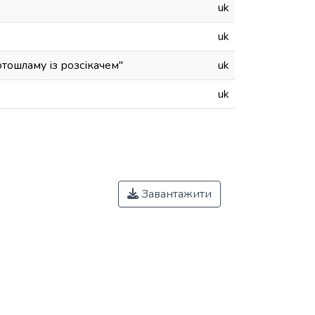
uk
uk
ошламу із розсікачем"
uk
uk
Завантажити