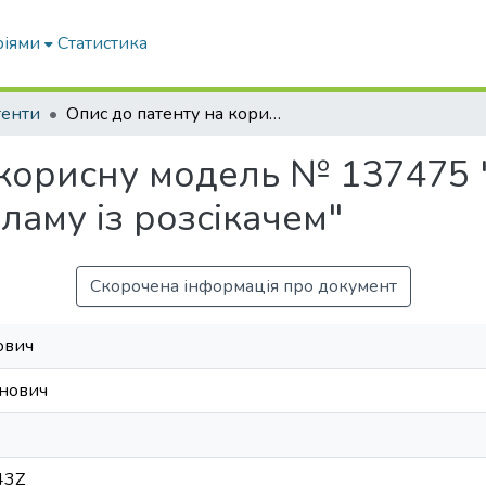
ріями
Статистика
тенти
Опис до патенту на корисну модель № 137475 "Відцентровий ущільнювач флотошламу із розсікачем"
 корисну модель № 137475
аму із розсікачем"
Скорочена інформація про документ
ович
анович
43Z