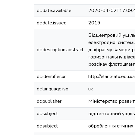
dc.date.available
2020-04-02T17:09:
dc.date.issued
2019
Відцентровий ущільн
електродної системи
dc.description.abstract
діафрагму камери ре
горизонтальну діаф
розсікач флотошлам
dc.identifier.uri
http://elar.tsatu.ed
dc.language.iso
uk
dc.publisher
Міністерство розвитк
dc.subject
відцентровий ущіл
dc.subject
оброблення стічних