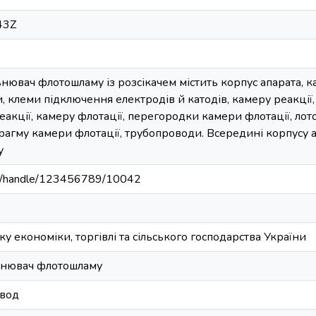
43Z
ювач флотошламу із розсікачем містить корпус апарата, к
, клеми підключення електродів й катодів, камеру реакці
акції, камеру флотації, перегородки камери флотації, лот
рагму камери флотації, трубопроводи. Всередині корпусу 
у
u.ua/handle/123456789/10042
у економіки, торгівлі та сільського господарства України
ьнювач флотошламу
 вод