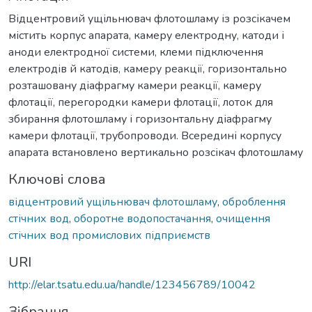
Відцентровий ущільнювач флотошламу із розсікачем
містить корпус апарата, камеру електродну, катоди і
аноди електродної системи, клеми підключення
електродів й катодів, камеру реакції, горизонтально
розташовану діафрагму камери реакції, камеру
флотації, перегородки камери флотації, лоток для
збирання флотошламу і горизонтальну діафрагму
камери флотації, трубопроводи. Всередині корпусу
апарата встановлено вертикально розсікач флотошламу
Ключові слова
відцентровий ущільнювач флотошламу
,
оброблення
стічних вод
,
оборотне водопостачання
,
очищення
стічних вод промислових підприємств
URI
http://elar.tsatu.edu.ua/handle/123456789/10042
Зібрання