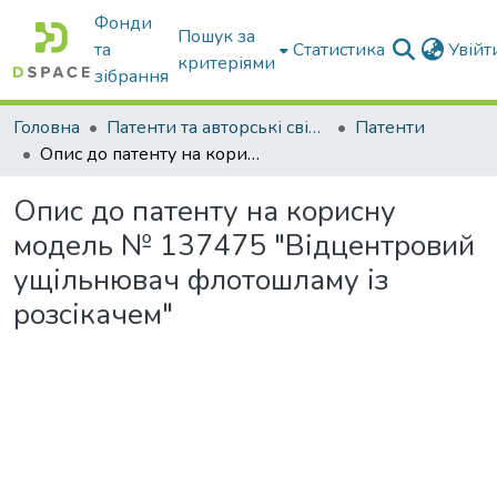
Фонди
Пошук за
та
Статистика
Увій
критеріями
зібрання
Головна
Патенти та авторські свідоцтва
Патенти
Опис до патенту на корисну модель № 137475 "Відцентровий ущільнювач флотошламу із розсікачем"
Опис до патенту на корисну
модель № 137475 "Відцентровий
ущільнювач флотошламу із
розсікачем"