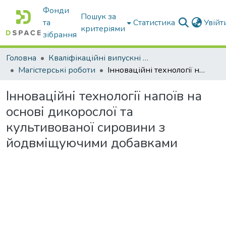
Фонди
Пошук за
та
Статистика
Увій
критеріями
зібрання
Головна
Кваліфікаційні випускні роботи бакалаврів і магістрів
Магістерські роботи
Інноваційні технологiї напоїв на основі дикорослої та культивованої сировини з йодвміщуючими добавками
Інноваційні технологiї напоїв на
основі дикорослої та
культивованої сировини з
йодвміщуючими добавками