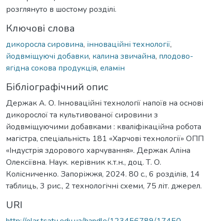
розглянуто в шостому розділі.
Ключові слова
дикоросла сировина
,
інноваційні технології
,
йодвміщуючі добавки
,
калина звичайна
,
плодово-
ягідна сокова продукція
,
еламін
Бібліографічний опис
Держак А. О. Інноваційні технологiї напоїв на основі
дикорослої та культивованої сировини з
йодвміщуючими добавками : кваліфікаційна робота
магістра, спеціальність 181 «Харчові технології» ОПП
«Індустрія здорового харчування». Держак Аліна
Олексіївна. Наук. керівник к.т.н., доц. Т. О.
Колісниченко. Запоріжжя, 2024. 80 с., 6 розділів, 14
таблиць, 3 рис., 2 технологічні схеми, 75 літ. джерел.
URI
http://elar.tsatu.edu.ua/handle/123456789/17450