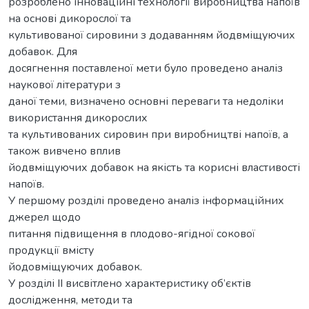
розроблено інноваційні технології виробництва напоїв
на основі дикорослої та
культивованої сировини з додаванням йодвміщуючих
добавок. Для
досягнення поставленої мети було проведено аналіз
наукової літератури з
даної теми, визначено основні переваги та недоліки
використання дикорослих
та культивованих сировин при виробництві напоїв, а
також вивчено вплив
йодвміщуючих добавок на якість та корисні властивості
напоїв.
У першому розділі проведено аналіз інформаційних
джерел щодо
питання підвищення в плодово-ягідної сокової
продукції вмісту
йодовміщуючих добавок.
У розділі ІІ висвітлено характеристику об’єктів
дослідження, методи та