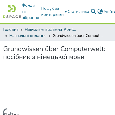
Фонди
Пошук за
та
Статистика
Увій
критеріями
зібрання
Головна
Навчальні видання. Конспекти лекцій
Навчальні видання
Grundwissen über Computerwelt: посібник з німецької мови
Grundwissen über Computerwelt:
посібник з німецької мови
Вантажиться...