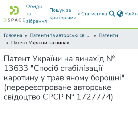
Фонди
Пошук за
та
Статистика
Увій
критеріями
зібрання
Головна
Патенти та авторські свідоцтва
Патенти
Патент України на винахід № 13633 "Спосіб стабілізації каротину у трав'яному борошні"(перереєстроване авторське свідоцтво СРСР № 1727774)
Патент України на винахід №
13633 "Спосіб стабілізації
каротину у трав'яному борошні"
(перереєстроване авторське
свідоцтво СРСР № 1727774)