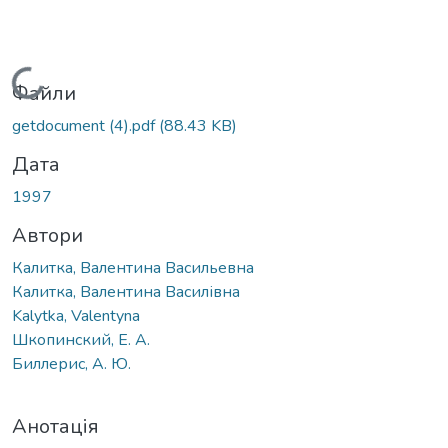
Вантажиться...
Файли
getdocument (4).pdf
(88.43 KB)
Дата
1997
Автори
Калитка, Валентина Васильевна
Калитка, Валентина Василівна
Kalytka, Valentyna
Шкопинский, Е. А.
Биллерис, А. Ю.
Анотація