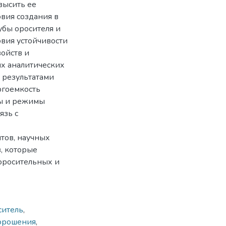
высить ее
вия создания в
убы оросителя и
вия устойчивости
войств и
ых аналитических
 результатами
ргоемкость
ры и режимы
язь с
нтов, научных
, которые
оросительных и
ситель
,
орошения
,