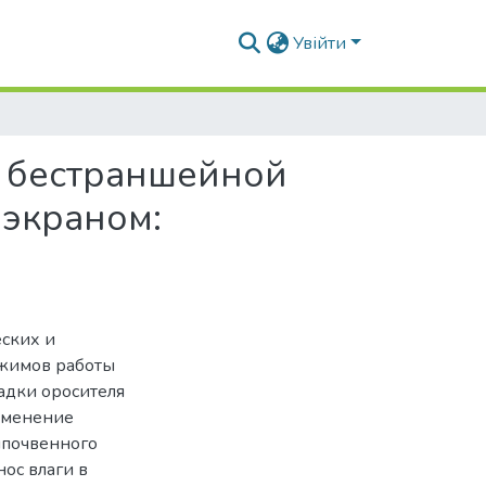
Увійти
я бестраншейной
 экраном:
ских и
ежимов работы
адки оросителя
именение
ипочвенного
ос влаги в