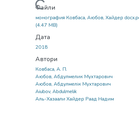
Вантажиться...
Файли
монография Ковбаса, Аюбов, Хайдер docx.p
(4.47 MB)
Дата
2018
Автори
Ковбаса, А. П.
Аюбов, Абдулмелик Мухтарович
Аюбов, Абдулмелік Мухтарович
Aiubov, Abdulmelik
Аль-Хазаали Хайдер Раад Надим