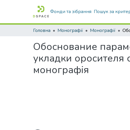
Фонди та зібрання
Пошук за крите
Головна
Монографії
Монографії
Обоснование парам
укладки оросителя
монографія