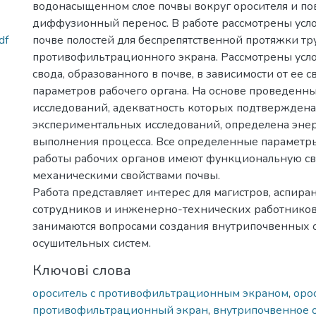
водонасыщенном слое почвы вокруг оросителя и по
диффузионный перенос. В работе рассмотрены усло
df
почве полостей для беспрепятственной протяжки тр
противофильтрационного экрана. Рассмотрены усло
свода, образованного в почве, в зависимости от ее с
параметров рабочего органа. На основе проведенн
исследований, адекватность которых подтверждена
экспериментальных исследований, определена эне
выполнения процесса. Все определенные парамет
работы рабочих органов имеют функциональную св
механическими свойствами почвы.
Работа представляет интерес для магистров, аспира
сотрудников и инженерно-технических работников
занимаются вопросами создания внутрипочвенных 
осушительных систем.
Ключові слова
ороситель с противофильтрационным экраном
,
оро
противофильтрационный экран
,
внутрипочвенное 