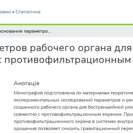
ріями
Статистика
Обоснование параметров рабочего органа для бестраншейной укладки оросителя с противофильтрационным экраном: монографія
етров рабочего органа дл
 с противофильтрационным
Анотація
Монография подготовлена по материалам теоретиче
экспериментальных исследований параметров и р
созданного рабочего органа для бестраншейной укл
совместно с противофильтрационным экраном. Пр
противофильтрационного экрана в системах внутр
орошения позволяет снизить гравитационный перен