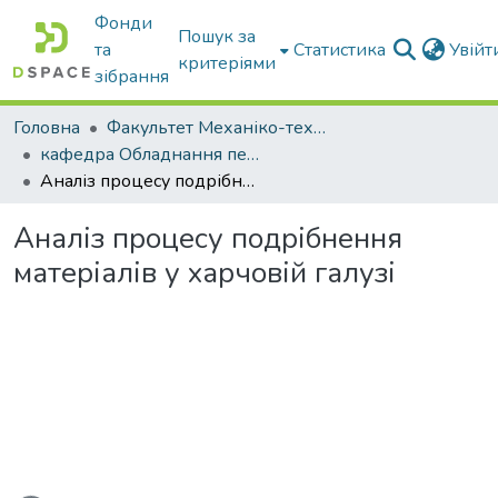
Фонди
Пошук за
та
Статистика
Увій
критеріями
зібрання
Головна
Факультет Механіко-технологічний
кафедра Обладнання переробних і харчових виробництв ім. професора Ф.Ю. Ялпачика
Аналіз процесу подрібнення матеріалів у харчовій галузі
Аналіз процесу подрібнення
матеріалів у харчовій галузі