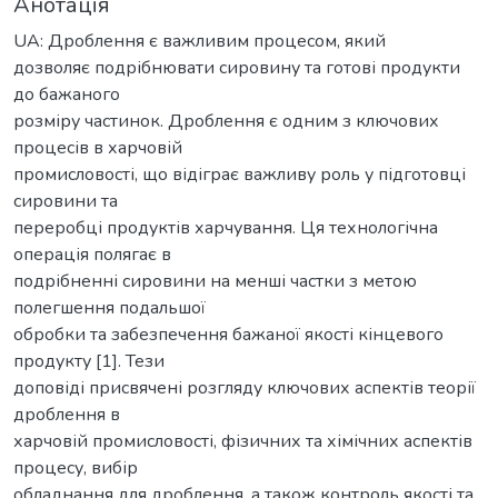
Анотація
UA: Дроблення є важливим процесом, який
дозволяє подрібнювати сировину та готові продукти
до бажаного
розміру частинок. Дроблення є одним з ключових
процесів в харчовій
промисловості, що відіграє важливу роль у підготовці
сировини та
переробці продуктів харчування. Ця технологічна
операція полягає в
подрібненні сировини на менші частки з метою
полегшення подальшої
обробки та забезпечення бажаної якості кінцевого
продукту [1]. Тези
доповіді присвячені розгляду ключових аспектів теорії
дроблення в
харчовій промисловості, фізичних та хімічних аспектів
процесу, вибір
обладнання для дроблення, а також контроль якості та