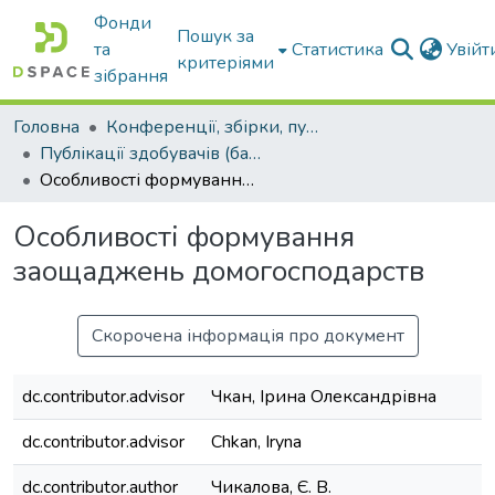
Фонди
Пошук за
та
Статистика
Увій
критеріями
зібрання
Головна
Конференції, збірки, публікації молодих вчених і здобувачів : магістрів, бакалаврів, аспірантів.
Публікації здобувачів (бакалаврів. магістрів, аспірантів)
Особливості формування заощаджень домогосподарств
Особливості формування
заощаджень домогосподарств
Скорочена інформація про документ
dc.contributor.advisor
Чкан, Ірина Олександрівна
dc.contributor.advisor
Chkan, Iryna
dc.contributor.author
Чикалова, Є. В.