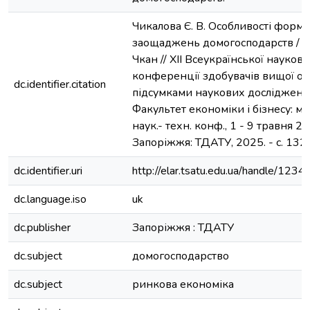
Чикалова Є. В. Особливості форм
заощаджень домогосподарств / наук
Чкан // ХІІ Всеукраїнської науков
конференції здобувачів вищої осв
dc.identifier.citation
підсумками наукових досліджень
Факультет економіки і бізнесу: ма
наук.- техн. конф., 1 - 9 травня 20
Запоріжжя: ТДАТУ, 2025. - с. 132
dc.identifier.uri
http://elar.tsatu.edu.ua/handle/12
dc.language.iso
uk
dc.publisher
Запоріжжя : ТДАТУ
dc.subject
домогосподарство
dc.subject
ринкова економіка