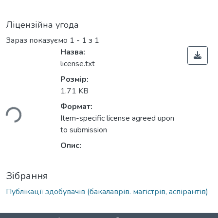
Ліцензійна угода
Зараз показуємо
1 - 1 з 1
Назва:
license.txt
Розмір:
1.71 KB
ься...
Формат:
Item-specific license agreed upon
to submission
Опис:
Зібрання
Публікації здобувачів (бакалаврів. магістрів, аспірантів)