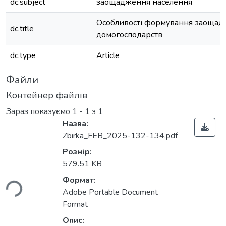
dc.subject
заощадження населення
Особливості формування заоща
dc.title
домогосподарств
dc.type
Article
Файли
Контейнер файлів
Зараз показуємо
1 - 1 з 1
Назва:
Zbirka_FEB_2025-132-134.pdf
Розмір:
579.51 KB
ься...
Формат:
Adobe Portable Document
Format
Опис: