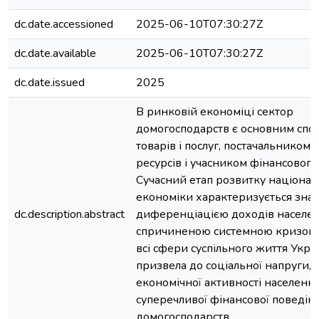
dc.date.accessioned
2025-06-10T07:30:27Z
dc.date.available
2025-06-10T07:30:27Z
dc.date.issued
2025
В ринковій економіці сектор
домогосподарств є основним сп
товарів і послуг, постачальником
ресурсів і учасником фінансового
Сучасний етап розвитку націонал
економіки характеризується зна
dc.description.abstract
диференціацією доходів населен
спричиненою системною кризою,
всі сфери суспільного життя Укра
призвела до соціальної напруги,
економічної активності населення
суперечливої фінансової поведін
домогосподарств.