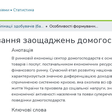
ріями
Статистика
Публікації здобувачів (бакалаврів. магістрів, аспірантів)
Особливості формування заощаджень домогосподарств
вання заощаджень домогос
Анотація
В ринковій економіці сектор домогосподарств є ос
товарів і послуг, постачальником економічних ресурс
фінансового ринку. Сучасний етап розвитку націона
характеризується значною диференціацією доходів
спричиненою системною кризою, яка охопила всі сф
життя України та призвела до соціальної напруги, 
економічної активності населення та появи суперечл
поведінки домогосподарств.
Ключові слова