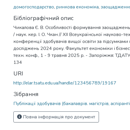
домогосподарство
,
ринкова економіка
,
заощадження
Бібліографічний опис
Чикалова Є. В. Особливості формування заощаджен
/ наук. кер. І. О. Чкан // ХІІ Всеукраїнської науково-те
конференції здобувачів вищої освіти за підсумками
досліджень 2024 року. Факультет економіки і бізнесу
техн. конф., 1 - 9 травня 2025 р. - Запоріжжя: ТДАТУ,
134
URI
http://elar.tsatu.edu.ua/handle/123456789/19167
Зібрання
Публікації здобувачів (бакалаврів. магістрів, аспіранті
Повна інформація про документ