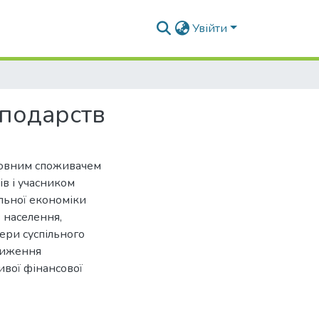
Увійти
подарств
новним споживачем
ів і учасником
льної економіки
 населення,
ери суспільного
зниження
ивої фінансової