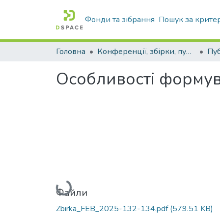
Фонди та зібрання
Пошук за крите
Головна
Конференції, збірки, публікації молодих вчених і здобувачів : магістрів, бакалаврів, аспірантів.
Особливості форму
Вантажиться...
Файли
Zbirka_FEB_2025-132-134.pdf
(579.51 KB)