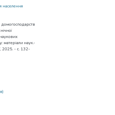
 населення
ь домогосподарств
хнічної
 наукових
: матеріали наук.-
 2025. - с. 132-
в)