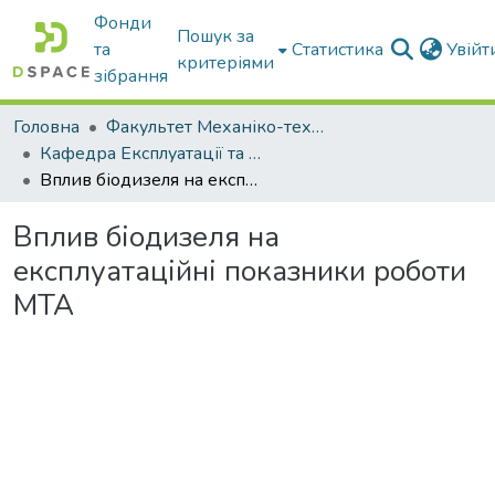
Фонди
Пошук за
та
Статистика
Увій
критеріями
зібрання
Головна
Факультет Механіко-технологічний
Кафедра Експлуатації та технічного сервісу машин
Вплив біодизеля на експлуатаційні показники роботи МТА
Вплив біодизеля на
експлуатаційні показники роботи
МТА