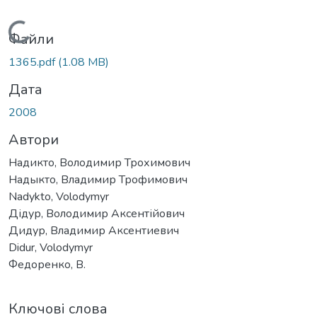
Вантажиться...
Файли
1365.pdf
(1.08 MB)
Дата
2008
Автори
Надикто, Володимир Трохимович
Надыкто, Владимир Трофимович
Nadykto, Volodymyr
Дідур, Володимир Аксентійович
Дидур, Владимир Аксентиевич
Didur, Volodymyr
Федоренко, В.
Ключові слова