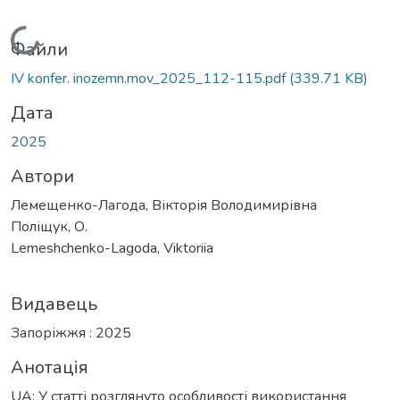
Вантажиться...
Файли
IV konfer. inozemn.mov_2025_112-115.pdf
(339.71 KB)
Дата
2025
Автори
Лемещенко-Лагода, Вікторія Володимирівна
Поліщук, О.
Lemeshchenko-Lagoda, Viktoriia
Видавець
Запоріжжя : 2025
Анотація
UA: У статті розглянуто особливості використання