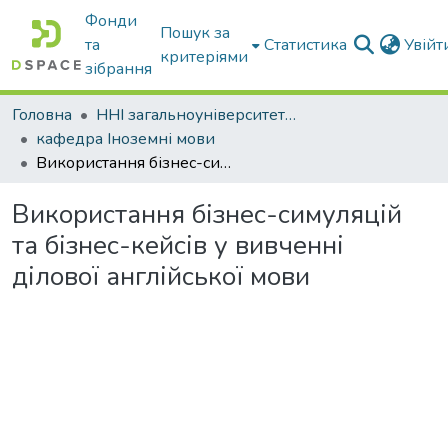
Фонди
Пошук за
та
Статистика
Увій
критеріями
зібрання
Головна
ННІ загальноуніверситетської підготовки
кафедра Іноземні мови
Використання бізнес-симуляцій та бізнес-кейсів у вивченні ділової англійської мови
Використання бізнес-симуляцій
та бізнес-кейсів у вивченні
ділової англійської мови