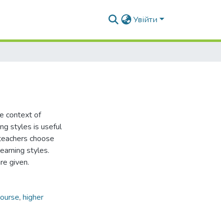
Увійти
he context of
ng styles is useful
p teachers choose
earning styles.
re given.
course
,
higher