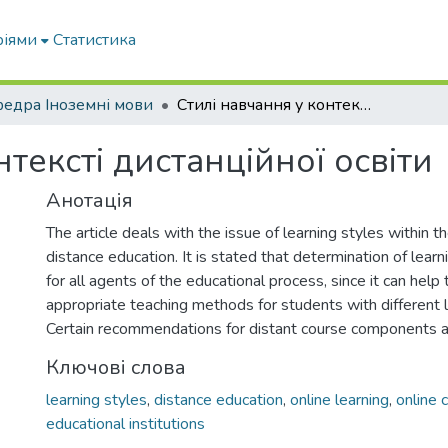
ріями
Статистика
едра Іноземні мови
Стилі навчання у контексті дистанційної освіти
тексті дистанційної освіти
Анотація
The article deals with the issue of learning styles within t
distance education. It is stated that determination of learni
for all agents of the educational process, since it can hel
appropriate teaching methods for students with different l
Certain recommendations for distant course components a
Ключові слова
learning styles
,
distance education
,
online learning
,
online 
educational institutions