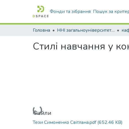
Фонди та зібрання
Пошук за крите
Головна
ННІ загальноуніверситетської підготовки
каф
Стилі навчання у кон
Вантажиться...
Файли
Тези Симоненко Світлана.pdf
(652.46 KB)