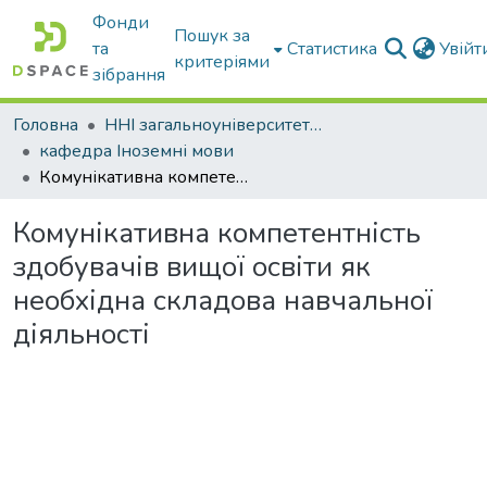
Фонди
Пошук за
та
Статистика
Увій
критеріями
зібрання
Головна
ННІ загальноуніверситетської підготовки
кафедра Іноземні мови
Комунікативна компетентність здобувачів вищої освіти як необхідна складова навчальної діяльності
Комунікативна компетентність
здобувачів вищої освіти як
необхідна складова навчальної
діяльності