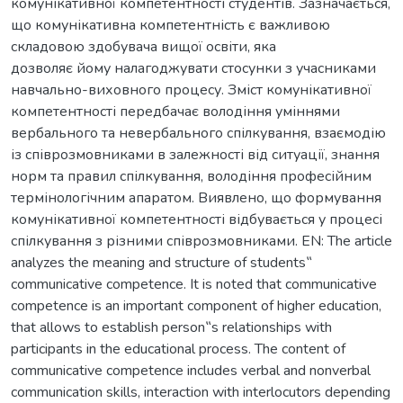
комунікативної компетентності студентів. Зазначається,
що комунікативна компетентність є важливою
складовою здобувача вищої освіти, яка
дозволяє йому налагоджувати стосунки з учасниками
навчально-виховного процесу. Зміст комунікативної
компетентності передбачає володіння уміннями
вербального та невербального спілкування, взаємодію
із співрозмовниками в залежності від ситуації, знання
норм та правил спілкування, володіння професійним
термінологічним апаратом. Виявлено, що формування
комунікативної компетентності відбувається у процесі
спілкування з різними співрозмовниками. EN: The article
analyzes the meaning and structure of students‟
communicative competence. It is noted that communicative
competence is an important component of higher education,
that allows to establish person‟s relationships with
participants in the educational process. The content of
communicative competence includes verbal and nonverbal
communication skills, interaction with interlocutors depending