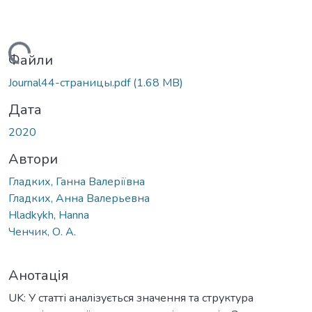
житься...
Файли
Journal44-страницы.pdf
(1.68 MB)
Дата
2020
Автори
Гладких, Ганна Валеріївна
Гладких, Анна Валерьевна
Hladkykh, Hanna
Ченчик, О. А.
Анотація
UK: У статті аналізується значення та структура