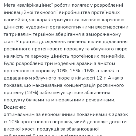
Мета кваліфікаційної роботи полягає у розробленні
інноваційної технології виробництва протеїнових
панкейків, які характеризуються високою харчовою
цінністю, чудовими органолептичними властивостями
та тривалим терміном зберігання в замороженому
стані.У процесі досліджень вивчено вплив додавання
рослинного протеїнового порошку та яблучного пюре
на якість та харчову цінність протеїнових панкейків.
Було розроблено три модельні зразки з вмістом
протеїнового порошку 10%, 15% і 18%, а також із
додаванням яблучного пюре в кількості 12 г. Аналіз
показав, що максимальна концентрація рослинного
протеїну (18%) забезпечує суттєве збагачення
продукту білками та мінеральними речовинами.
Водночас,
оптимальним за економічними показниками є зразок
із 10% протеїнового порошку, який дозволяє досягти
високої якості продукції за збалансованої