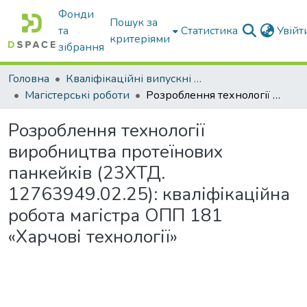
Фонди
Пошук за
та
Статистика
Увій
критеріями
зібрання
Головна
Кваліфікаційні випускні роботи бакалаврів і магістрів
Магістерські роботи
Розроблення технології виробництва протеїнових панкейків (23ХТД. 12763949.02.25): кваліфікаційна робота магістра ОПП 181 «Харчові технології»
Розроблення технології
виробництва протеїнових
панкейків (23ХТД.
12763949.02.25): кваліфікаційна
робота магістра ОПП 181
«Харчові технології»