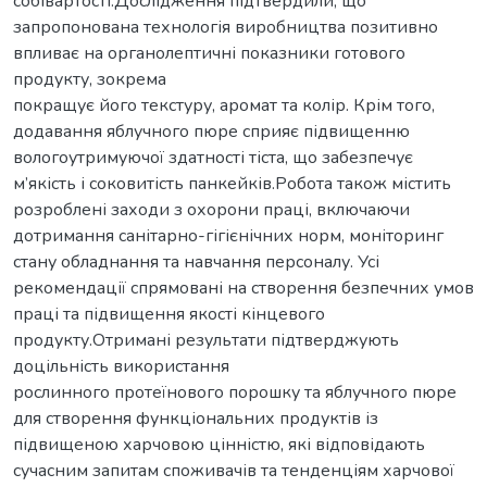
собівартості.Дослідження підтвердили, що
запропонована технологія виробництва позитивно
впливає на органолептичні показники готового
продукту, зокрема
покращує його текстуру, аромат та колір. Крім того,
додавання яблучного пюре сприяє підвищенню
вологоутримуючої здатності тіста, що забезпечує
м’якість і соковитість панкейків.Робота також містить
розроблені заходи з охорони праці, включаючи
дотримання санітарно-гігієнічних норм, моніторинг
стану обладнання та навчання персоналу. Усі
рекомендації спрямовані на створення безпечних умов
праці та підвищення якості кінцевого
продукту.Отримані результати підтверджують
доцільність використання
рослинного протеїнового порошку та яблучного пюре
для створення функціональних продуктів із
підвищеною харчовою цінністю, які відповідають
сучасним запитам споживачів та тенденціям харчової