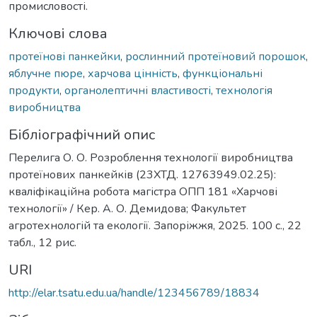
промисловості.
Ключові слова
протеїнові панкейки
,
рослинний протеїновий порошок
,
яблучне пюре
,
харчова цінність
,
функціональні
продукти
,
органолептичні властивості
,
технологія
виробництва
Бібліографічний опис
Перелига О. О. Розроблення технології виробництва
протеїнових панкейків (23ХТД. 12763949.02.25):
кваліфікаційна робота магістра ОПП 181 «Харчові
технології» / Кер. А. О. Демидова; Факультет
агротехнологій та екології. Запоріжжя, 2025. 100 с., 22
табл., 12 рис.
URI
http://elar.tsatu.edu.ua/handle/123456789/18834