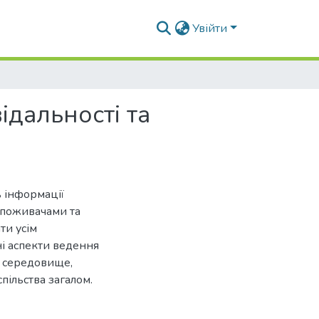
Увійти
ідальності та
ть інформації
споживачами та
ти усім
ні аспекти ведення
є середовище,
спільства загалом.