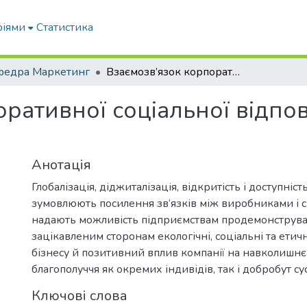
ріями
Статистика
федра Маркетинг
Взаємозв’язок корпоративної соціальної відповідальності та брендингу
ративної соціальної відпов
Анотація
Глобалізація, діджиталізація, відкритість і доступніс
зумовлюють посилення зв‘язків між виробниками і 
надають можливість підприємствам продемонструва
зацікавленим сторонам екологічні, соціальні та етич
бізнесу й позитивний вплив компанії на навколишн
благополуччя як окремих індивідів, так і добробут су
Ключові слова