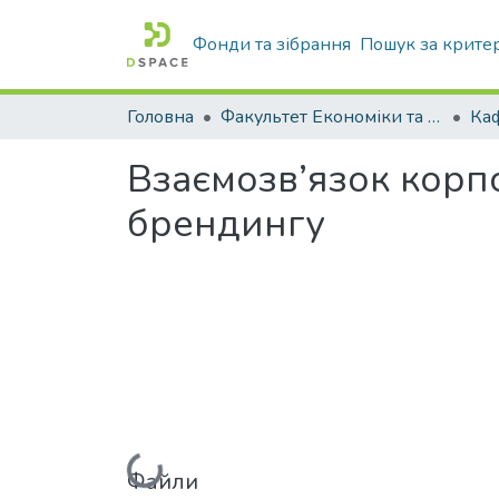
Фонди та зібрання
Пошук за крите
Головна
Факультет Економіки та бізнесу
Ка
Взаємозв’язок корпо
брендингу
Вантажиться...
Файли