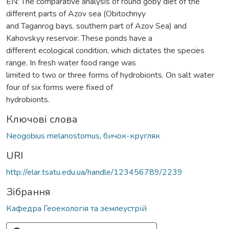
EN: The comparative analysis of round goby diet of the
different parts of Azov sea (Obitochnyy
and Taganrog bays, southern part of Azov Sea) and
Kahovskyy reservoir. These ponds have a
different ecological condition, which dictates the species
range. In fresh water food range was
limited to two or three forms of hydrobionts. On salt water
four of six forms were fixed of
hydrobionts.
Ключові слова
Neogobius melanostomus
,
бичок-кругляк
URI
http://elar.tsatu.edu.ua/handle/123456789/2239
Зібрання
Кафедра Геоекологія та землеустрій