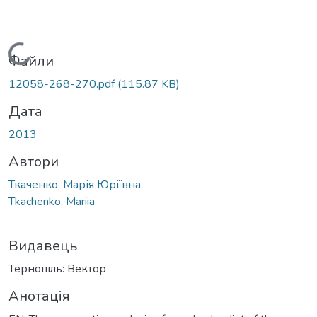
Вантажиться...
Файли
12058-268-270.pdf
(115.87 KB)
Дата
2013
Автори
Ткаченко, Марія Юріївна
Tkachenko, Mariia
Видавець
Тернопіль: Вектор
Анотація