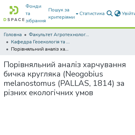
Фонди
Пошук за
та
Статистика
Увій
критеріями
зібрання
Головна
Факультет Агротехнологій та екології
Кафедра Геоекологія та землеустрій
Порівняльний аналіз харчування бичка кругляка (Neogobius melanostomus (PALLAS, 1814) за різних екологічних умов
Порівняльний аналіз харчування
бичка кругляка (Neogobius
melanostomus (PALLAS, 1814) за
різних екологічних умов