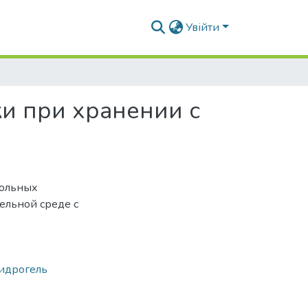
Увійти
и при хранении с
нольных
ельной среде с
идрогель