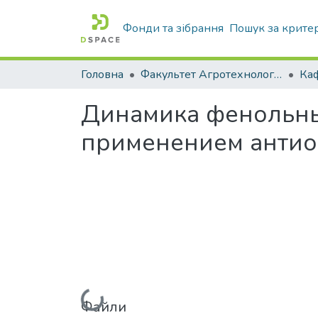
Фонди та зібрання
Пошук за крите
Головна
Факультет Агротехнологій та екології
Динамика фенольны
применением антио
Вантажиться...
Файли