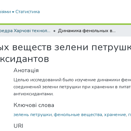
ріями
Статистика
Кафедра Харчові технологіі та готельно-ресторанна справа
Динамика фенольных веществ зелени петрушки при хранении с применением антиоксидантов
х веществ зелени петрушк
ксидантов
Анотація
Целью исследований было изучение динамики фе
соединений зелени петрушки при хранении в питат
антиоксидантами.
Ключові слова
зелень петрушки
,
фенольные вещества
,
хранение
,
г
URI