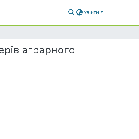
Увійти
ерів аграрного