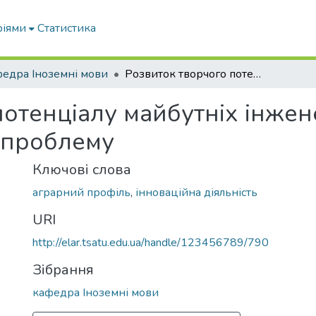
ріями
Статистика
едра Іноземні мови
Розвиток творчого потенціалу майбутніх інженерів аграрного профілю: погляд на проблему
потенціалу майбутніх інжен
 проблему
Ключові слова
аграрний профіль
,
інноваційна діяльність
URI
http://elar.tsatu.edu.ua/handle/123456789/790
Зібрання
кафедра Іноземні мови