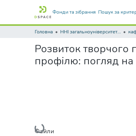
Фонди та зібрання
Пошук за крите
Головна
ННІ загальноуніверситетської підготовки
каф
Розвиток творчого 
профілю: погляд на
Вантажиться...
Файли