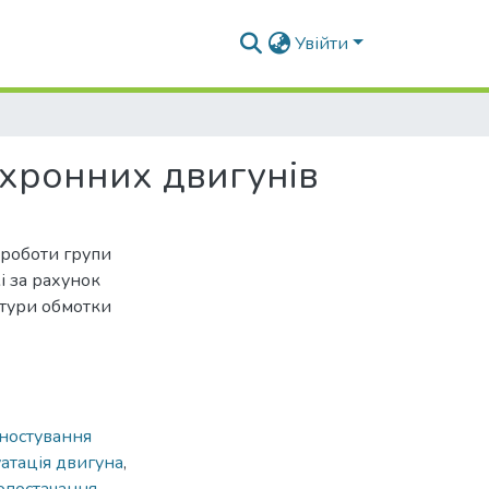
Увійти
хронних двигунів
 роботи групи
і за рахунок
атури обмотки
гностування
атація двигуна
,