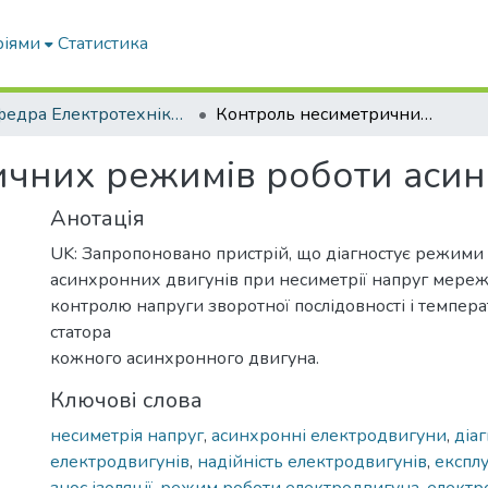
ріями
Статистика
Кафедра Електротехніки і електромеханіки ім. проф. В.В. Овчарова
Контроль несиметричних режимів роботи асинхронних двигунів
чних режимів роботи асин
Анотація
UK: Запропоновано пристрій, що діагностує режими
асинхронних двигунів при несиметрії напруг мереж
контролю напруги зворотної послідовності і темпер
статора
кожного асинхронного двигуна.
Ключові слова
несиметрія напруг
,
асинхронні електродвигуни
,
діа
електродвигунів
,
надійність електродвигунів
,
експлу