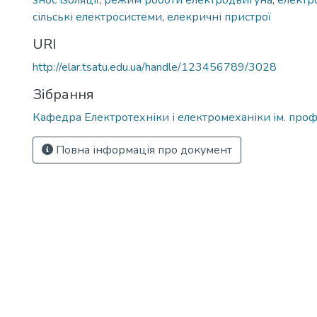
знос ізоляції
,
режим роботи електродвигуна
,
електр
сільські електросистеми
,
елекричні пристрої
URI
http://elar.tsatu.edu.ua/handle/123456789/3028
Зібрання
Кафедра Електротехніки і електромеханіки ім. проф
Повна інформація про документ