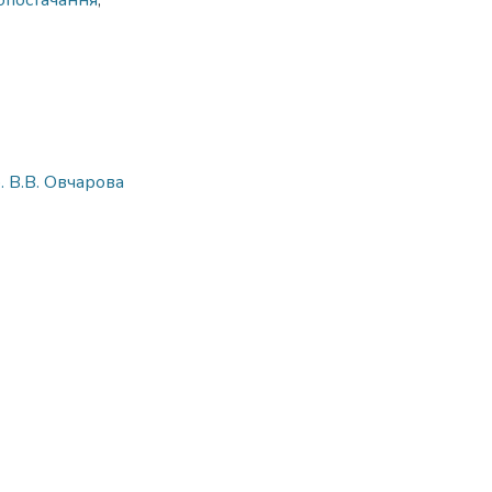
опостачання
,
. В.В. Овчарова