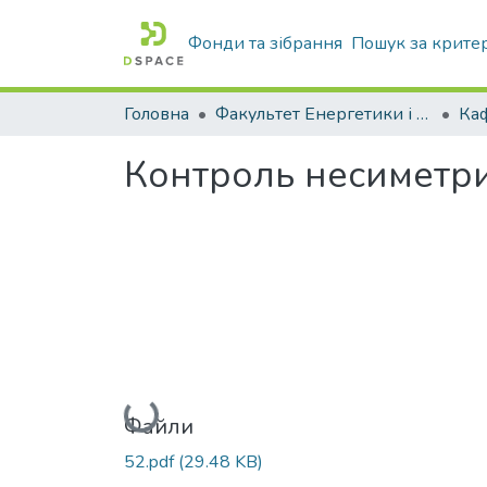
Фонди та зібрання
Пошук за крите
Головна
Факультет Енергетики і комп'ютерних технологій
Контроль несиметри
Вантажиться...
Файли
52.pdf
(29.48 KB)