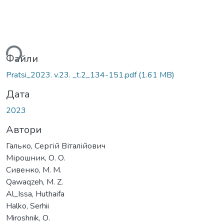
иться...
Файли
Pratsi_2023. v.23. _t.2_134-151.pdf
(1.61 MB)
Дата
2023
Автори
Галько, Сергій Віталійович
Мірошник, О. О.
Сивенко, М. М.
Qawaqzeh, M. Z.
Al_Issa, Huthaifa
Halko, Serhii
Miroshnik, О.