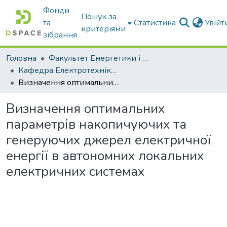
Фонди
Пошук за
та
Статистика
Увій
критеріями
зібрання
Головна
Факультет Енергетики і комп'ютерних технологій
Кафедра Електротехніки і електромеханіки ім. проф. В.В. Овчарова
Визначення оптимальних параметрів накопичуючих та генеруючих джерел електричної енергії в автономних локальних електричних системах
Визначення оптимальних
параметрів накопичуючих та
генеруючих джерел електричної
енергії в автономних локальних
електричних системах