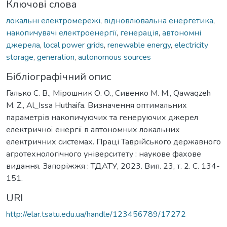
Ключові слова
локальні електромережі
,
відновлювальна енергетика
,
накопичувачі електроенергії
,
генерація
,
автономні
джерела
,
local power grids
,
renewable energy
,
electricity
storage
,
generation
,
autonomous sources
Бібліографічний опис
Галько С. В., Мірошник О. О., Сивенко М. М., Qawaqzeh
M. Z., Al_Issa Huthaifa. Визначення оптимальних
параметрів накопичуючих та генеруючих джерел
електричної енергії в автономних локальних
електричних системах. Праці Таврійського державного
агротехнологічного університету : наукове фахове
видання. Запоріжжя : ТДАТУ, 2023. Вип. 23, т. 2. С. 134-
151.
URI
http://elar.tsatu.edu.ua/handle/123456789/17272