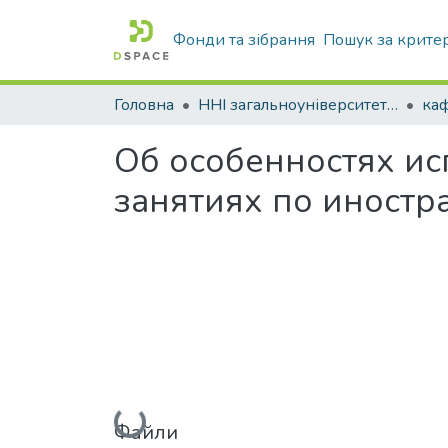
Фонди та зібрання
Пошук за крите
Головна
ННІ загальноуніверситетської підготовки
каф
Об особенностях и
занятиях по иностр
Вантажиться...
Файли