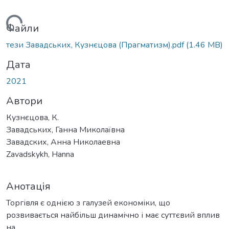
Вантажиться...
Файли
тези Завадських, Кузнєцова (Прагматизм).pdf
(1.46 MB)
Дата
2021
Автори
Кузнєцова, К.
Завадських, Ганна Миколаївна
Завадских, Анна Николаевна
Zavadskykh, Hanna
Анотація
Торгівля є однією з галузей економіки, що
розвивається найбільш динамічно і має суттєвий вплив
на