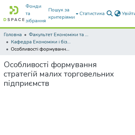
Фонди
Пошук за
та
Статистика
Увій
критеріями
зібрання
Головна
Факультет Економіки та бізнесу
Кафедра Економіки і бізнесу
Особливості формування стратегій малих торговельних підприємств
Особливості формування
стратегій малих торговельних
підприємств