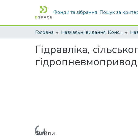
Фонди та зібрання
Пошук за крите
Головна
Навчальні видання. Конспекти лекцій
Нав
Гідравліка, сільськ
гідропневмопривод:
Вантажиться...
Файли