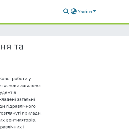
Увійти
ня та
укової роботи у
і основи загальної
тудентів
кладені загальні
оди гідравлічного
озглянуті прилади,
их вентиляторів,
равлічних і