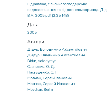
Гідравліка, сільськогосподарське
водопостачання та гідропневмопривод. Ді
В.А. 2005.pdf
(2.25 MB)
Дата
2005
Автори
Дідур, Володимир Аксентійович
Дидур, Владимир Аксентиевич
Didur, Volodymyr
Савченко, О. Д.
Пастушенко, С. І.
Мовчан, Сергій Іванович
Мовчан, Сергей Иванович
Movchan, Serhii