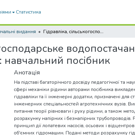
ріями
Статистика
чальні видання
Гідравліка, сільськогосподарське водопостачання та гідропневмопривод: навчальний посібник
огосподарське водопостачан
 навчальний посібник
Анотація
На підставі багаторічного досвіду педагогічної та на
сфері механіки рідини авторами посібника викладен
гідравліки та її інженерні додатки, призначені для с
інженерних спеціальностей агротехнічних вузів. Ви
питання теорії рівноваги і руху рідини, а також мет
розрахунку напірних і безнапірних трубопроводів. Р
принцип дії лопатевих насосів, осьових і відцентров
об'ємних гідромашин. Подані методи розрахунку гід