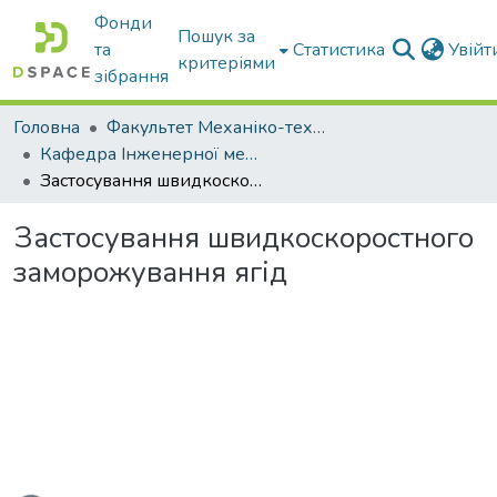
Фонди
Пошук за
та
Статистика
Увій
критеріями
зібрання
Головна
Факультет Механіко-технологічний
Кафедра Інженерної механіки та комп'ютерного проектування
Застосування швидкоскоростного заморожування ягід
Застосування швидкоскоростного
заморожування ягід