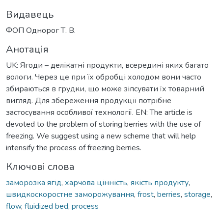
Видавець
ФОП Однорог Т. В.
Анотація
UK: Ягоди – делікатні продукти, всередині яких багато
вологи. Через це при їх обробці холодом вони часто
збираються в грудки, що може зіпсувати їх товарний
вигляд. Для збереження продукції потрібне
застосування особливої технології. EN: The article is
devoted to the problem of storing berries with the use of
freezing. We suggest using a new scheme that will help
intensify the process of freezing berries.
Ключові слова
заморозка ягід
,
харчова цінність
,
якість продукту
,
швидкоскоростне заморожування
,
frost
,
berries
,
storage
,
flow
,
fluidized bed
,
process