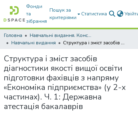
Фонди
Пошук за
та
Статистика
Увій
критеріями
зібрання
Головна
Навчальні видання. Конспекти лекцій
Навчальні видання
Структура і зміст засобів діагностики якості вищої освіти підготовки фахівців з напряму «Економіка підприємства» (у 2-х частинах). Ч. 1: Державна атестація бакалаврів
Структура і зміст засобів
діагностики якості вищої освіти
підготовки фахівців з напряму
«Економіка підприємства» (у 2-х
частинах). Ч. 1: Державна
атестація бакалаврів