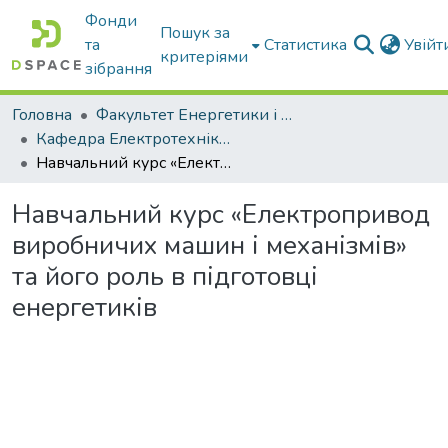
Фонди
Пошук за
та
Статистика
Увій
критеріями
зібрання
Головна
Факультет Енергетики і комп'ютерних технологій
Кафедра Електротехніки і електромеханіки ім. проф. В.В. Овчарова
Навчальний курс «Електропривод виробничих машин і механізмів» та його роль в підготовці енергетиків
Навчальний курс «Електропривод
виробничих машин і механізмів»
та його роль в підготовці
енергетиків