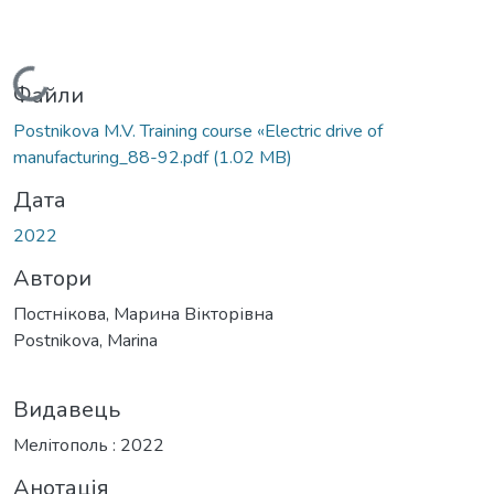
Вантажиться...
Файли
Postnikova M.V. Training course «Electric drive of
manufacturing_88-92.pdf
(1.02 MB)
Дата
2022
Автори
Постнікова, Марина Вікторівна
Postnikova, Marina
Видавець
Мелітополь : 2022
Анотація