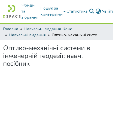
Фонди
Пошук за
та
Статистика
Увій
критеріями
зібрання
Головна
Навчальні видання. Конспекти лекцій
Навчальні видання
Оптико-механічні системи в інженерній геодезії: навч. посібник
Оптико-механічні системи в
інженерній геодезії: навч.
посібник
антажиться...