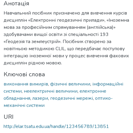
Анотація
Навчальний посібник призначено для вивчення курсів
дисциплін «Електронні геодезичні прилади», «Іноземна
мова за професійним спрямуванням (англійська)»
здобувачами вищої освіти зі спеціальності 193
«Геодезія та землеустрій». Посібник створено за
новітньою методикою CLIL, що передбачає поступову
інтеграцію іноземної мови у процес вивчення фахових
дисциплін рідною мовою.
Ключові слова
виконання вимирів
,
фізичні величини
,
інформаційні
системи
,
неелектричні величини
,
електронне
обладнання
,
лазери
,
геодезичні мережі
,
оптико-
механічні системи
URI
http://elar.tsatu.edu.ua/handle/123456789/13851