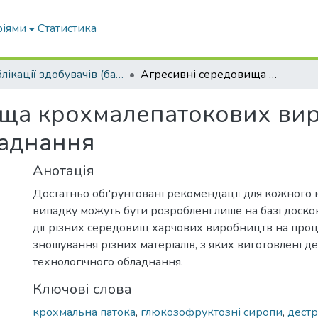
ріями
Статистика
Публікації здобувачів (бакалаврів. магістрів, аспірантів)
Агресивні середовища крохмалепатокових виробництв і їх вплив на довговічнсть обладнання
ща крохмалепатокових виро
ладнання
Анотація
Достатньо обґрунтовані рекомендації для кожного
випадку можуть бути розроблені лише на базі доск
дії різних середовищ харчових виробництв на проце
зношування різних матеріалів, з яких виготовлені де
технологічного обладнання.
Ключові слова
крохмальна патока
,
глюкозофруктозні сиропи
,
дест