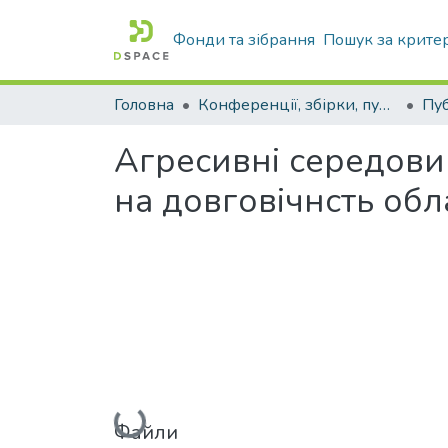
Фонди та зібрання
Пошук за крите
Головна
Конференції, збірки, публікації молодих вчених і здобувачів : магістрів, бакалаврів, аспірантів.
Агресивні середови
на довговічнсть об
Вантажиться...
Файли