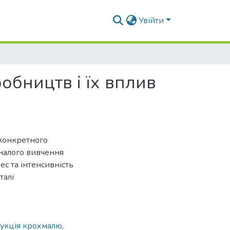
Увійти
бництв і їх вплив
 конкретного
оналого вивчення
с та інтенсивність
талі
рукція крохмалю
,