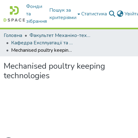
Фонди
Пошук за
та
Статистика
Увій
критеріями
зібрання
Головна
Факультет Механіко-технологічний
Кафедра Експлуатації та технічного сервісу машин
Mechanised poultry keeping technologies
Mechanised poultry keeping
technologies