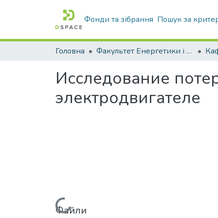
Фонди та зібрання
Пошук за крите
Головна
Факультет Енергетики і комп'ютерних технологій
Исследование поте
электродвигателе
Файли