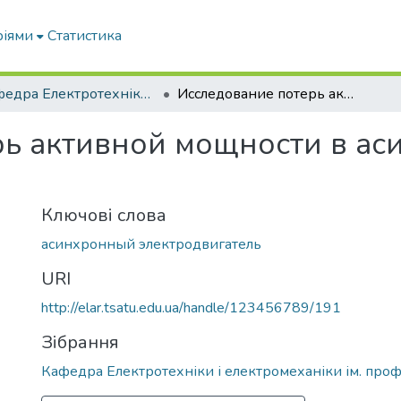
ріями
Статистика
Кафедра Електротехніки і електромеханіки ім. проф. В.В. Овчарова
Исследование потерь активной мощности в асинхронном электродвигателе
рь активной мощности в а
Ключові слова
асинхронный электродвигатель
URI
http://elar.tsatu.edu.ua/handle/123456789/191
Зібрання
Кафедра Електротехніки і електромеханіки ім. проф