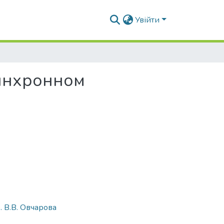
Увійти
синхронном
. В.В. Овчарова