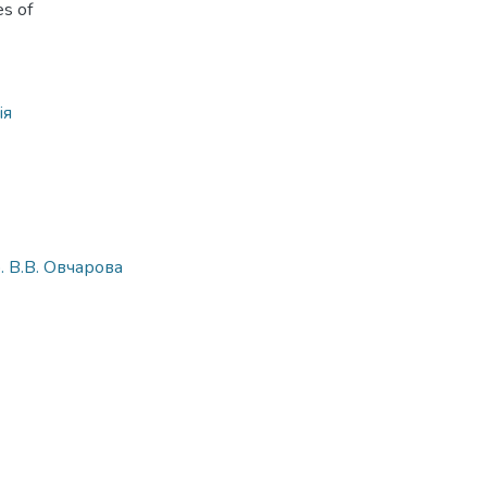
es of
ія
. В.В. Овчарова