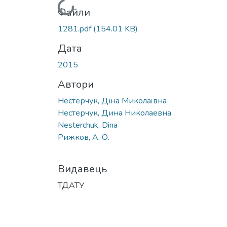
Вантажиться...
Файли
1281.pdf
(154.01 KB)
Дата
2015
Автори
Нестерчук, Діна Миколаївна
Нестерчук, Дина Николаевна
Nesterchuk, Dina
Рижков, А. О.
Видавець
ТДАТУ