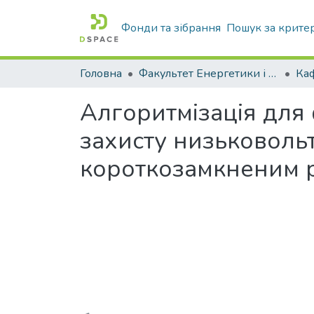
Фонди та зібрання
Пошук за крите
Головна
Факультет Енергетики і комп'ютерних технологій
Алгоритмізація для
захисту низьковоль
короткозамкненим 