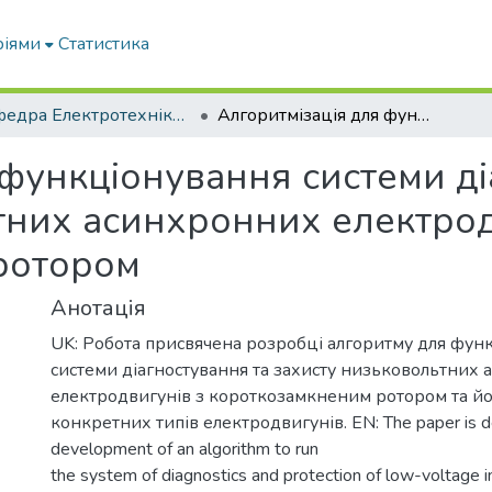
ріями
Статистика
Кафедра Електротехніки і електромеханіки ім. проф. В.В. Овчарова
Алгоритмізація для функціонування системи діагностування та захисту низьковольтних асинхронних електродвигунів з короткозамкненим ротором
 функціонування системи ді
тних асинхронних електрод
ротором
Анотація
UK: Pобота присвячена розробці алгоритму для фун
системи діагностування та захисту низьковольтних
електродвигунів з короткозамкненим ротором та йог
конкретних типів електродвигунів. EN: The paper is d
development of an algorithm to run
the system of diagnostics and protection of low-voltage 