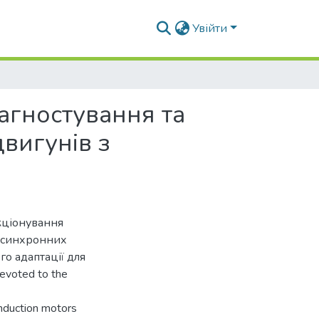
Увійти
агностування та
вигунів з
кціонування
 асинхронних
о адаптації для
evoted to the
induction motors