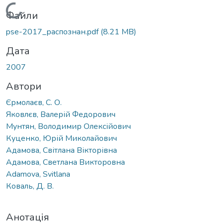
Вантажиться...
Файли
pse-2017_распознан.pdf
(8.21 MB)
Дата
2007
Автори
Єрмолаєв, С. О.
Яковлєв, Валерій Федорович
Мунтян, Володимир Олексійович
Куценко, Юрій Миколайович
Адамова, Світлана Вікторівна
Адамова, Светлана Викторовна
Adamova, Svitlana
Коваль, Д. В.
Анотація