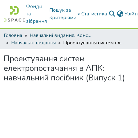
Фонди
Пошук за
та
Статистика
Увій
критеріями
зібрання
Головна
Навчальні видання. Конспекти лекцій
Навчальні видання
Проектування систем електропостачання в АПК: навчальний посібник (Випуск 1)
Проектування систем
електропостачання в АПК:
навчальний посібник (Випуск 1)