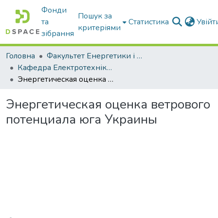
Фонди
Пошук за
та
Статистика
Увій
критеріями
зібрання
Головна
Факультет Енергетики і комп'ютерних технологій
Кафедра Електротехніки і електромеханіки ім. проф. В.В. Овчарова
Энергетическая оценка ветрового потенциала юга Украины
Энергетическая оценка ветрового
потенциала юга Украины