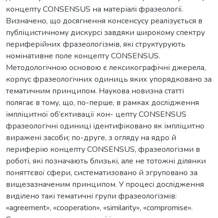
концепту CONSENSUS на матеріалі фразеології.
Визначено, що досягнення консенсусу реалізується в
публіцистичному дискурсі завдяки широкому спектру
периферійних фразеологізмів, які структурують
номінативне поле концепту СONSENSUS.
Методологічною основою є лексикографічні джерела,
корпус фразеологічних одиниць яких упорядковано за
тематичним принципом. Наукова новизна статті
полягає в тому, що, по-перше, в рамках дослідження
імпліцитної об’єктивації кон- цепту CONSENSUS
фразеологічні одиниці ідентифіковано як імпліцитно
виражені засоби; по-друге, з огляду на ядро й
периферію концепту CONSENSUS, фразеологізми в
роботі, які позначають близькі, але не тотожні ділянки
поняттєвої сфери, систематизовано й згруповано за
вищезазначеним принципом. У процесі дослідження
виділено такі тематичні групи фразеологізмів:
«agreement», «cooperation», «similarity», «compromise».