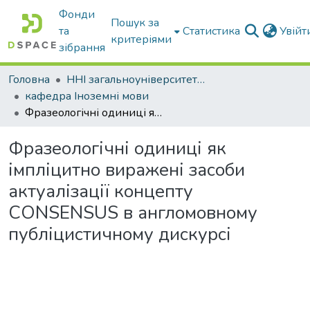
Фонди
Пошук за
та
Статистика
Увій
критеріями
зібрання
Головна
ННІ загальноуніверситетської підготовки
кафедра Іноземні мови
Фразеологічні одиниці як імпліцитно виражені засоби актуалізації концепту СONSENSUS в англомовному публіцистичному дискурсі
Фразеологічні одиниці як
імпліцитно виражені засоби
актуалізації концепту
СONSENSUS в англомовному
публіцистичному дискурсі