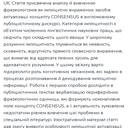
UK: Стаття присвячена аналізу й вивченню
фразеологізмів як імпліцитно виражених засобів
актуалізації концепту CONSENSUS в англомовному
публіцистичному дискурсі. Категорія імпліцитності є
об’єктом численних лінгвістичних наукових праць, що
свідчить про складність цього явища. У широкому
розумінні імпліцитність тлумачиться як неявність,
схованість, відсутність прямого словесного вираження,
що вимагає від адресата певних зусиль для
адекватного розуміння. У цьому зв’язку варто
підкреслити роль когнітивних механізмів, які задіяні в
процесах розпізнавання й декодування імпліцитної
інформації. Робота є першою спробою дослідити в
публіцистичних текстах вербалізацію периферійних
фразеологічних одиниць, які формують номінативне
поле концепту CONSENSUS, а її актуальність зумовлена
недостатнім рівнем вивчення цієї проблеми в
спеціальній літературі. Ілюстративний матеріал статті
дав змогу виявити особливості імпліцитної актуалізації