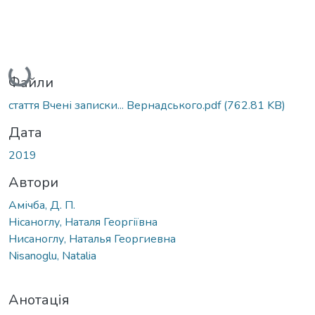
Вантажиться...
Файли
стаття Вчені записки... Вернадського.pdf
(762.81 KB)
Дата
2019
Автори
Амічба, Д. П.
Нісаноглу, Наталя Георгіївна
Нисаноглу, Наталья Георгиевна
Nisanoglu, Natalia
Анотація