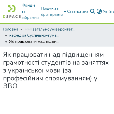
Фонди
Пошук за
та
Статистика
Увій
критеріями
зібрання
Головна
ННІ загальноуніверситетської підготовки
кафедра Суспільно-гуманітарні науки
Як працювати над підвищенням грамотності студентів на заняттях з української мови (за професійним спрямуванням) у ЗВО
Як працювати над підвищенням
грамотності студентів на заняттях
з української мови (за
професійним спрямуванням) у
ЗВО