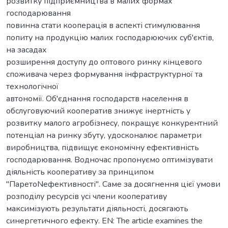
розвитку підприємництва в малих формах
господарювання
повинна стати кооперація в аспекті стимулювання
попиту на продукцію малих господарюючих суб'єктів,
на засадах
розширення доступу до оптового ринку кінцевого
споживача через формування інфраструктурної та
технологічної
автономії. Об'єднання господарств населення в
обслуговуючий кооператив знижує інертність у
розвитку малого агробізнесу, покращує конкурентний
потенціал на ринку збуту, удосконалює параметри
виробництва, підвищує економічну ефективність
господарювання. Водночас пропонуємо оптимізувати
діяльність кооперативу за принципом
"ПаретоNефективності". Саме за досягнення цієї умови
розподілу ресурсів усі члени кооперативу
максимізують результати діяльності, досягають
синергетичного ефекту. EN: The article examines the