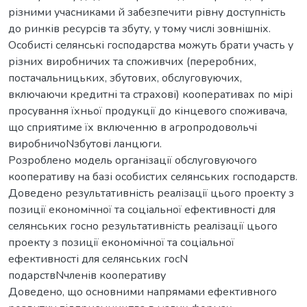
різними учасниками й забезпечити рівну доступність
до ринків ресурсів та збуту, у тому числі зовнішніх.
Особисті селянські господарства можуть брати участь у
різних виробничих та споживчих (переробних,
постачальницьких, збутових, обслуговуючих,
включаючи кредитні та страхові) кооперативах по мірі
просування їхньої продукції до кінцевого споживача,
що сприятиме їх включенню в агропродовольчі
виробничоNзбутові ланцюги.
Розроблено модель організації обслуговуючого
кооперативу на базі особистих селянських господарств.
Доведено результативність реалізації цього проекту з
позиції економічної та соціальної ефективності для
селянських госно результативність реалізації цього
проекту з позиції економічної та соціальної
ефективності для селянських госN
подарствNчленів кооперативу
Доведено, що основними напрямами ефективного