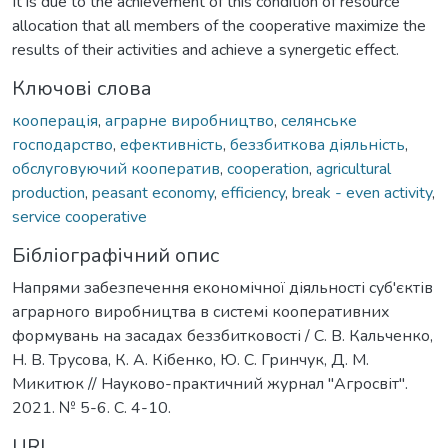
It is due to the achievement of this condition of resource
allocation that all members of the cooperative maximize the
results of their activities and achieve a synergetic effect.
Ключові слова
кооперація
,
аграрне виробництво
,
селянське
господарство
,
ефективність
,
беззбиткова діяльність
,
обслуговуючий кооператив
,
cooperation
,
agricultural
production
,
peasant economy
,
efficiency
,
break - even activity
,
service cooperative
Бібліографічний опис
Напрями забезпечення економічної діяльності суб'єктів
аграрного виробництва в системі кооперативних
формувань на засадах беззбитковості / С. В. Кальченко,
Н. В. Трусова, К. А. Кібенко, Ю. С. Гринчук, Д. М.
Микитюк // Науково-практичний журнал "Агросвіт".
2021. № 5-6. С. 4-10.
URI