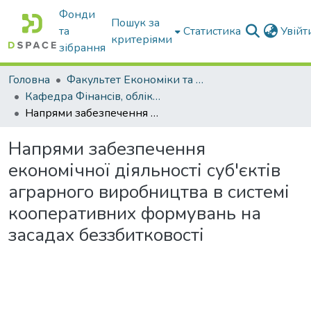
Фонди
Пошук за
та
Статистика
Увій
критеріями
зібрання
Головна
Факультет Економіки та бізнесу
Кафедра Фінансів, обліку і оподаткування
Напрями забезпечення економічної діяльності суб'єктів аграрного виробництва в системі кооперативних формувань на засадах беззбитковості
Напрями забезпечення
економічної діяльності суб'єктів
аграрного виробництва в системі
кооперативних формувань на
засадах беззбитковості