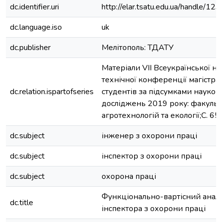
dc.identifier.uri
http://elar.tsatu.edu.ua/handle/
dc.language.iso
uk
dc.publisher
Мелітополь: ТДАТУ
Матеріали VII Всеукраїнської н
технічної конференції магістран
dc.relation.ispartofseries
студентів за підсумками науков
досліджень 2019 року: факульт
агротехнологій та екології;С. 65
dc.subject
інженер з охорони праці
dc.subject
інспектор з охорони праці
dc.subject
охорона праці
Функціонально-вартісний аналіз
dc.title
інспектора з охорони праці