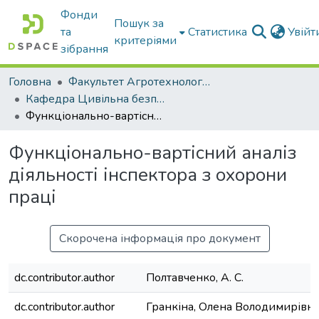
Фонди
Пошук за
та
Статистика
Увій
критеріями
зібрання
Головна
Факультет Агротехнологій та екології
Кафедра Цивільна безпека
Функціонально-вартісний аналіз діяльності інспектора з охорони праці
Функціонально-вартісний аналіз
діяльності інспектора з охорони
праці
Скорочена інформація про документ
dc.contributor.author
Полтавченко, А. С.
dc.contributor.author
Гранкіна, Олена Володимирівн