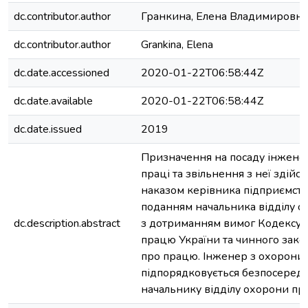
dc.contributor.author
Гранкина, Елена Владимировна
dc.contributor.author
Grankina, Elena
dc.date.accessioned
2020-01-22T06:58:44Z
dc.date.available
2020-01-22T06:58:44Z
dc.date.issued
2019
Призначення на посаду інжене
праці та звільнення з неї здійс
наказом керівника підприємств
поданням начальника відділу о
dc.description.abstract
з дотриманням вимог Кодексу з
працю України та чинного зако
про працю. Інженер з охорони 
підпорядковується безпосеред
начальнику відділу охорони пр