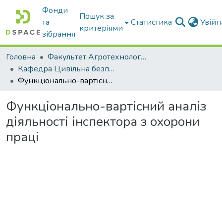
Фонди
Пошук за
та
Статистика
Увій
критеріями
зібрання
Головна
Факультет Агротехнологій та екології
Кафедра Цивільна безпека
Функціонально-вартісний аналіз діяльності інспектора з охорони праці
Функціонально-вартісний аналіз
діяльності інспектора з охорони
праці