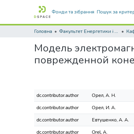
Фонди та зібрання
Пошук за крите
Головна
Факультет Енергетики і комп'ютерних технологій
Модель электромаг
поврежденной коне
dc.contributor.author
Орел, А. Н.
dc.contributor.author
Орел, И. А.
dc.contributor.author
Евтушенко, А. А.
dc.contributor.author
Orel, А.