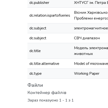
dc.publisher
ХНТУСГ ім. Петра
Вісник Харківсько
dc.relation.ispartofseries
Проблеми енергоз
dc.subject
электромагнитное
dc.subject
СВЧ диапазон
Модель электрома
dc.title
животных
dc.title.alternative
Model of microwave f
dc.type
Working Paper
Файли
Контейнер файлів
Зараз показуємо
1 - 1 з 1