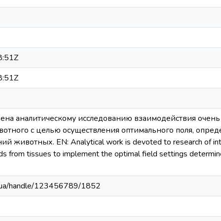
8:51Z
8:51Z
щена аналитическому исследованию взаимодействия очень
ивотного с целью осуществления оптимального поля, опре
 животных. EN: Analytical work is devoted to research of inte
lds from tissues to implement the optimal field settings determ
edu.ua/handle/123456789/1852