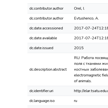
dc.contributor.author
Orel, І.
dc.contributor.author
Еvtushenco, А.
dc.date.accessioned
2017-07-24T12:1
dc.date.available
2017-07-24T12:1
dc.date.issued
2015
RU: Работа посвя
поля с тканями ж
dc.description.abstract
костных заболеваний
electromagnetic fie
of animals.
dc.identifier.uri
http://elar.tsatu.
dc.language.iso
ru