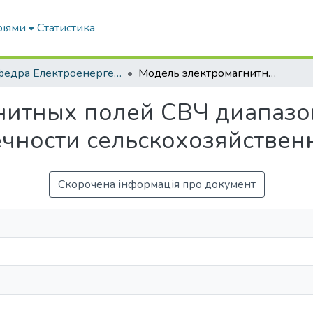
ріями
Статистика
Кафедра Електроенергетики і електротехнологій
Модель электромагнитных полей СВЧ диапазона в середине поврежденной конечности сельскохозяйственных животных
нитных полей СВЧ диапазо
чности сельскохозяйстве
Скорочена інформація про документ