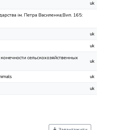
uk
дарства ім. Петра Василенка;Вип. 165:
uk
uk
 конечности сельскохозяйственных
uk
nimals
uk
uk
Завантажити