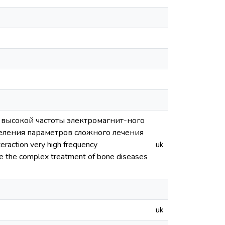
 высокой частоты электромагнит-ного
деления параметров сложного лечения
raction very high frequency
uk
ine the complex treatment of bone diseases
uk