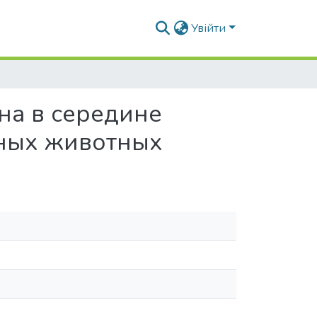
Увійти
на в середине
нных животных