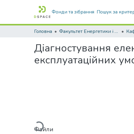
Фонди та зібрання
Пошук за крите
Головна
Факультет Енергетики і комп'ютерних технологій
Діагностування еле
експлуатаційних ум
Вантажиться...
Файли