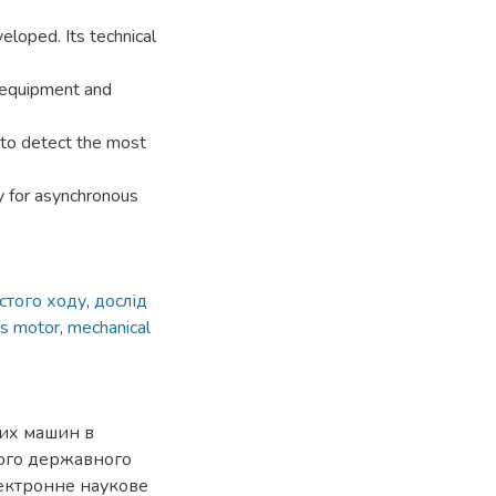
loped. Its technical
c equipment and
y to detect the most
y for asynchronous
стого ходу
,
дослід
s motor
,
mechanical
чих машин в
кого державного
лектронне наукове