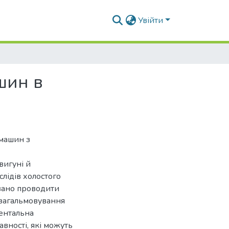
Увійти
шин в
 машин з
вигуні й
лідів холостого
овано проводити
 загальмовування
ментальна
авності, які можуть