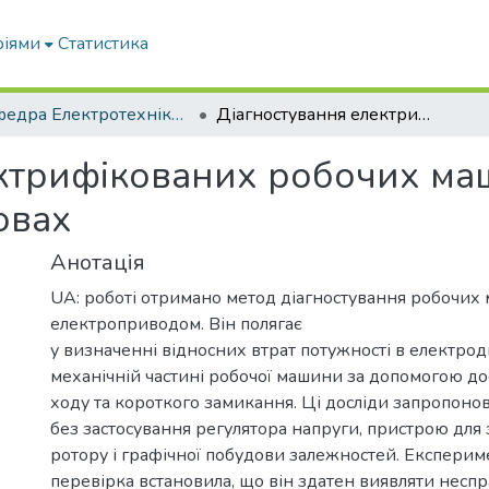
ріями
Статистика
Кафедра Електротехніки і електромеханіки ім. проф. В.В. Овчарова
Діагностування електрифікованих робочих машин в експлуатаційних умовах
ктрифікованих робочих ма
овах
Анотація
UA: роботі отримано метод діагностування робочих
електроприводом. Він полягає
у визначенні відносних втрат потужності в електрод
механічній частині робочої машини за допомогою дос
ходу та короткого замикання. Ці досліди запропон
без застосування регулятора напруги, пристрою для
ротору і графічної побудови залежностей. Експери
перевірка встановила, що він здатен виявляти неспр