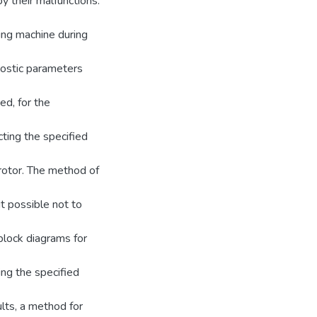
y their malfunctions.
ing machine during
nostic parameters
ed, for the
ting the specified
 rotor. The method of
t possible not to
 block diagrams for
ng the specified
ults, a method for