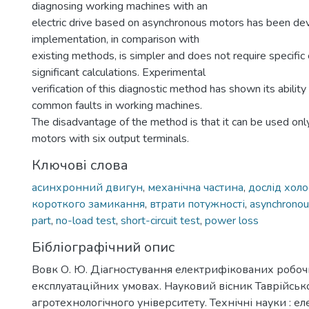
diagnosing working machines with an
electric drive based on asynchronous motors has been deve
implementation, in comparison with
existing methods, is simpler and does not require specifi
significant calculations. Experimental
verification of this diagnostic method has shown its abilit
common faults in working machines.
The disadvantage of the method is that it can be used onl
motors with six output terminals.
Ключові слова
асинхронний двигун
,
механічна частина
,
дослід холо
короткого замикання
,
втрати потужності
,
asynchronou
part
,
no-load test
,
short-circuit test
,
power loss
Бібліографічний опис
Вовк О. Ю. Діагностування електрифікованих робо
експлуатаційних умовах. Науковий вісник Таврійсь
агротехнологічного університету. Технічні науки : е