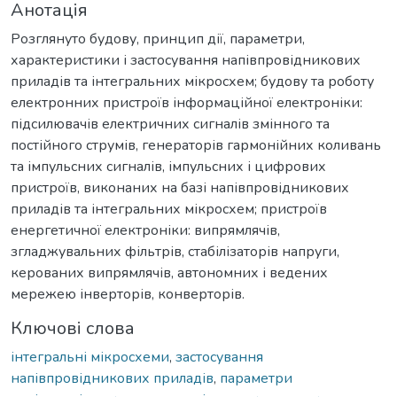
Анотація
Розглянуто будову, принцип дії, параметри,
характеристики і застосування напівпровідникових
приладів та інтегральних мікросхем; будову та роботу
електронних пристроїв інформаційної електроніки:
підсилювачів електричних сигналів змінного та
постійного струмів, генераторів гармонійних коливань
та імпульсних сигналів, імпульсних і цифрових
пристроїв, виконаних на базі напівпровідникових
приладів та інтегральних мікросхем; пристроїв
енергетичної електроніки: випрямлячів,
згладжувальних фільтрів, стабілізаторів напруги,
керованих випрямлячів, автономних і ведених
мережею інверторів, конверторів.
Ключові слова
інтегральні мікросхеми
,
застосування
напівпровідникових приладів
,
параметри