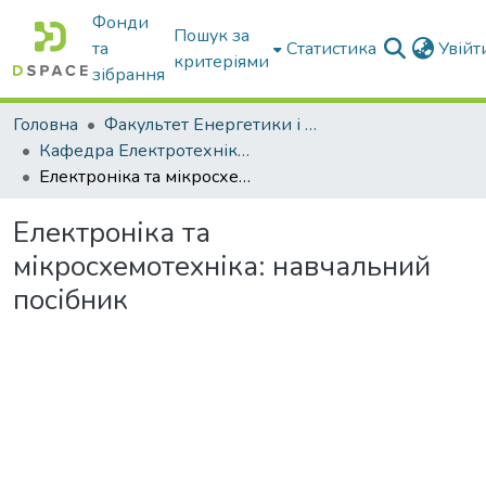
Фонди
Пошук за
та
Статистика
Увій
критеріями
зібрання
Головна
Факультет Енергетики і комп'ютерних технологій
Кафедра Електротехніки і електромеханіки ім. проф. В.В. Овчарова
Електроніка та мікросхемотехніка: навчальний посібник
Електроніка та
мікросхемотехніка: навчальний
посібник