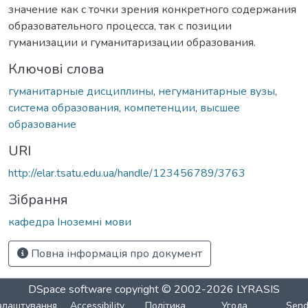
значение как с точки зрения конкретного содержания
образовательного процесса, так с позиции
гуманизации и гуманитаризации образования.
Ключові слова
гуманитарные дисциплины
,
негуманитарные вузы
,
система образования
,
компетенции
,
высшее
образование
URI
http://elar.tsatu.edu.ua/handle/123456789/3763
Зібрання
кафедра Іноземні мови
Повна інформація про документ
DSpace software
copyright © 2002-2026
LYRASIS
алаштування
Accessibility
Політика
Угода
Sen