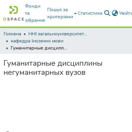
Фонди
Пошук за
та
Статистика
Увій
критеріями
зібрання
Головна
ННІ загальноуніверситетської підготовки
кафедра Іноземні мови
Гуманитарные дисциплины негуманитарных вузов
Гуманитарные дисциплины
негуманитарных вузов