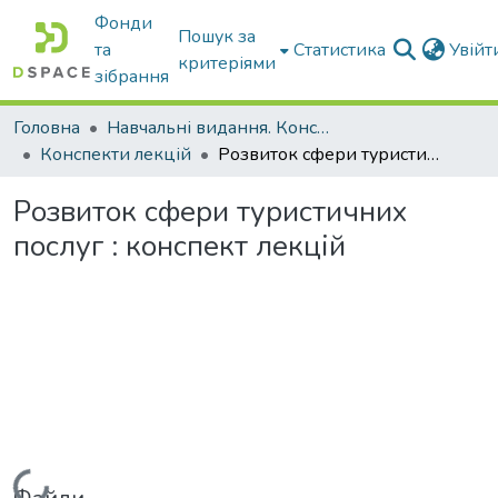
Фонди
Пошук за
та
Статистика
Увій
критеріями
зібрання
Головна
Навчальні видання. Конспекти лекцій
Конспекти лекцій
Розвиток сфери туристичних послуг : конспект лекцій
Розвиток сфери туристичних
послуг : конспект лекцій
Вантажиться...