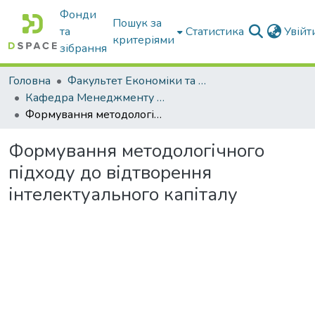
Фонди
Пошук за
та
Статистика
Увій
критеріями
зібрання
Головна
Факультет Економіки та бізнесу
Кафедра Менеджменту та публічного адміністрування
Формування методологічного підходу до відтворення інтелектуального капіталу
Формування методологічного
підходу до відтворення
інтелектуального капіталу