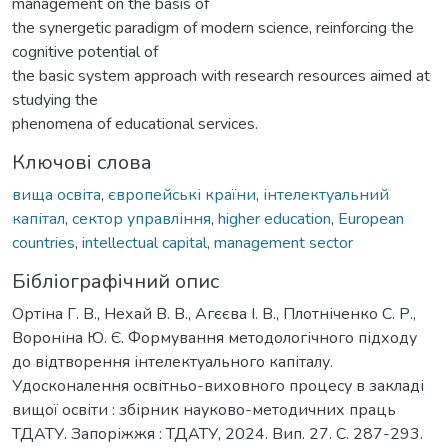
management on the basis of
the synergetic paradigm of modern science, reinforcing the
cognitive potential of
the basic system approach with research resources aimed at
studying the
phenomena of educational services.
Ключові слова
вища освіта
,
європейські країни
,
інтелектуальний
капітал
,
сектор управління
,
higher education
,
European
countries
,
intellectual capital
,
management sector
Бібліографічний опис
Ортіна Г. В., Нехай В. В., Агєєва І. В., Плотніченко С. Р.,
Вороніна Ю. Є. Формування методологічного підходу
до відтворення інтелектуального капіталу.
Удосконалення освітньо-виховного процесу в закладі
вищої освіти : збірник науково-методичних праць
ТДАТУ. Запоріжжя : ТДАТУ, 2024. Вип. 27. С. 287-293.