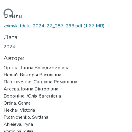
ься...
Файли
zbirnyk-tdatu-2024-27_287-293.pdf
(1.67 MB)
Дата
2024
Автори
Ортіна, Ганна Володимирівна
Нехай, Вікторія Василівна
Плотніченко, Світлана Романівна
Агєєва, Ірина Вікторівна
Вороніна, Юлія Євгенівна
Ortina, Ganna
Nekhai, Victoria
Plotnichenko, Svitlana
Аhieieva, Iryna
Voronina, Yuliia