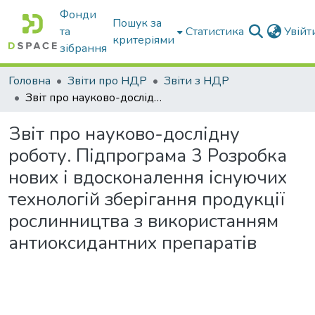
Фонди
Пошук за
та
Статистика
Увій
критеріями
зібрання
Головна
Звіти про НДР
Звіти з НДР
Звіт про науково-дослідну роботу. Підпрограма 3 Розробка нових і вдосконалення існуючих технологій зберігання продукції рослинництва з використанням антиоксидантних препаратів
Звіт про науково-дослідну
роботу. Підпрограма 3 Розробка
нових і вдосконалення існуючих
технологій зберігання продукції
рослинництва з використанням
антиоксидантних препаратів