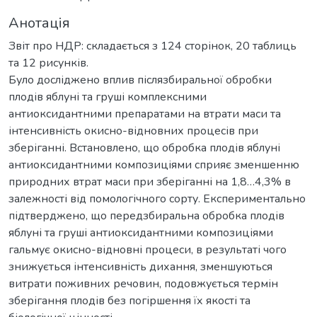
Анотація
Звіт про НДР: складається з 124 сторінок, 20 таблиць
та 12 рисунків.
Було досліджено вплив післязбиральної обробки
плодів яблуні та груші комплексними
антиоксидантними препаратами на втрати маси та
інтенсивність окисно-відновних процесів при
зберіганні. Встановлено, що обробка плодів яблуні
антиоксидантними композиціями сприяє зменшенню
природних втрат маси при зберіганні на 1,8…4,3% в
залежності від помологічного сорту. Експериментально
підтверджено, що передзбиральна обробка плодів
яблуні та груші антиоксидантними композиціями
гальмує окисно-відновні процеси, в результаті чого
знижується інтенсивність дихання, зменшуються
витрати поживних речовин, подовжується термін
зберігання плодів без погіршення їх якості та