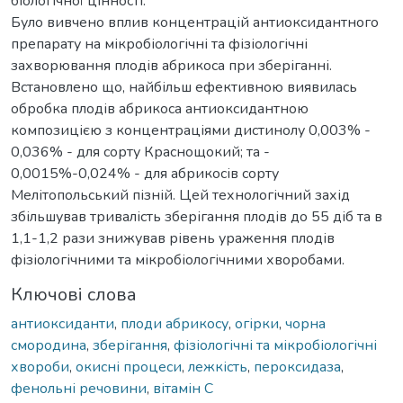
біологічної цінності.
Було вивчено вплив концентрацій антиоксидантного
препарату на мікробіологічні та фізіологічні
захворювання плодів абрикоса при зберіганні.
Встановлено що, найбільш ефективною виявилась
обробка плодів абрикоса антиоксидантною
композицією з концентраціями дистинолу 0,003% -
0,036% - для сорту Краснощокий; та -
0,0015%-0,024% - для абрикосів сорту
Мелітопольський пізній. Цей технологічний захід
збільшував тривалість зберігання плодів до 55 діб та в
1,1-1,2 рази знижував рівень ураження плодів
фізіологічними та мікробіологічними хворобами.
Ключові слова
антиоксиданти
,
плоди абрикосу
,
огірки
,
чорна
смородина
,
зберігання
,
фізіологічні та мікробіологічні
хвороби
,
окисні процеси
,
лежкість
,
пероксидаза
,
фенольні речовини
,
вітамін С