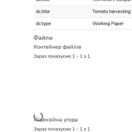
dc.title
Tomato harvesting
dc.type
Working Paper
Файли
Контейнер файлів
Зараз показуємо
1 - 1 з 1
Вантажиться...
Ліцензійна угода
Зараз показуємо
1 - 1 з 1