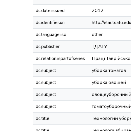
dc.date.issued
2012
dc.identifier.uri
http://elar.tsatu.
dc.language.iso
other
dc.publisher
ТДАТУ
dc.relation.ispartofseries
Праці Таврійськог
dc.subject
уборка томатов
dc.subject
уборка овощей
dc.subject
овощеуборочный
dc.subject
томатоуборочны
dc.title
Технологии убор
dc.title
Технології збира