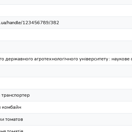
edu.ua/handle/123456789/382
о державного агротехнологічного університету : наукове фа
 транспортер
й комбайн
ки томатов
ння томатів