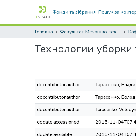
Фонди та зібрання
Пошук за крите
Головна
Факультет Механіко-технологічний
Технологии уборки 
dc.contributor.author
Тарасенко, Влад
dc.contributor.author
Тарасенко, Волод
dc.contributor.author
Tarasenko, Volody
dc.date.accessioned
2015-11-04T07:4
dc.date.available
2015-11-04T07:4