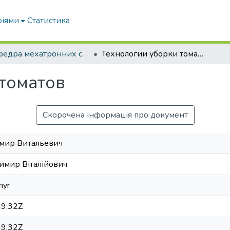
ріями
Статистика
Кафедра мехатронних систем тракторів та сільскогосподарських машин
Технологии уборки томатов
томатов
Скорочена інформація про документ
имир Витальевич
имир Віталійович
myr
9:32Z
9:32Z