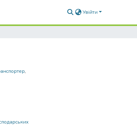
Увійти
анспортер
,
осподарських