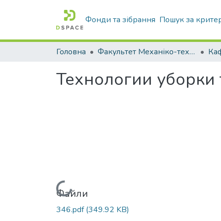
Фонди та зібрання
Пошук за крите
Головна
Факультет Механіко-технологічний
Технологии уборки 
Вантажиться...
Файли
346.pdf
(349.92 KB)