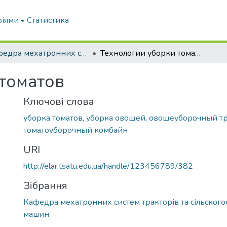
ріями
Статистика
Кафедра мехатронних систем тракторів та сільскогосподарських машин
Технологии уборки томатов
томатов
Ключові слова
уборка томатов
,
уборка овощей
,
овощеуборочный тр
томатоуборочный комбайн
URI
http://elar.tsatu.edu.ua/handle/123456789/382
Зібрання
Кафедра мехатронних систем тракторів та сільског
машин